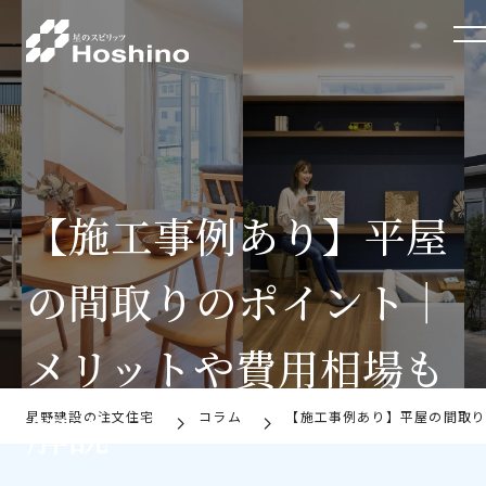
トップページ
ブランド
イベント
施工事例
【施工事例あり】平屋
星野建設Sシリーズの6つの特徴
の間取りのポイント｜
お役立ちコラム
メリットや費用相場も
お知らせ
解説
星野建設の注文住宅
コラム
【施工事例あり】平屋の間取
会社概要